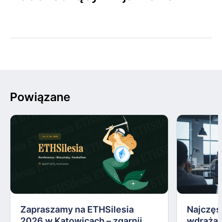
Powiązane
Zapraszamy na ETHSilesia
Najczęs
2026 w Katowicach – zgarnij
wdrażan