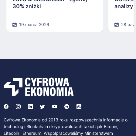
30% zniżki
analizy
19 marca 2026
28 paź
Cyfrowa Ekonomia od 2013 roku rozpowszechnia informacje o
technologii Blockchain i kryptowalutach takich jak Bitcoin,
Litecoin i Ethereum. Współpracowaliśmy Ministerstwem