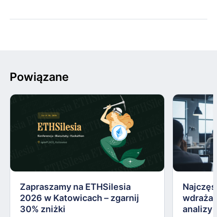
Powiązane
Zapraszamy na ETHSilesia
Najczęs
2026 w Katowicach – zgarnij
wdrażan
30% zniżki
analizy