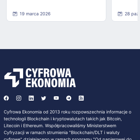
19 marca 2026
28 paź
Cyfrowa Ekonomia od 2013 roku rozpowszechnia informacje o
technologii Blockchain i kryptowalutach takich jak Bitcoin,
Litecoin i Ethereum. Współpracowaliśmy Ministerstwem
Cyfryzacji w ramach strumienia "Blockchain/DLT i waluty
cyfrowe" działającego w ramach programu "Od papierowej do