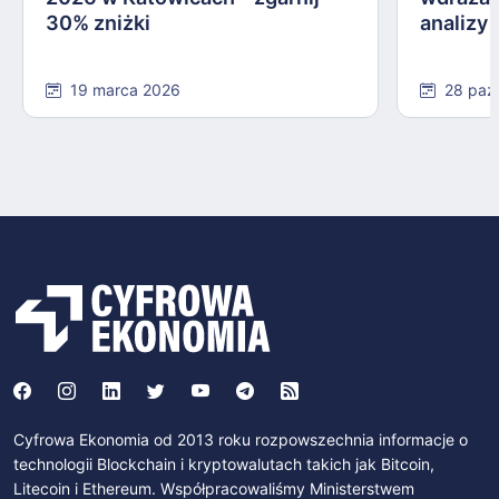
30% zniżki
analizy
19 marca 2026
28 paź
Cyfrowa Ekonomia od 2013 roku rozpowszechnia informacje o
technologii Blockchain i kryptowalutach takich jak Bitcoin,
Litecoin i Ethereum. Współpracowaliśmy Ministerstwem