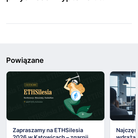
Powiązane
Zapraszamy na ETHSilesia
Najczęs
2026 w Katowicach – zgarnij
wdrażan