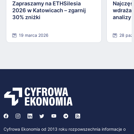
Zapraszamy na ETHSilesia
Najczęs
2026 w Katowicach – zgarnij
wdrażan
30% zniżki
analizy
19 marca 2026
28 paź
Cyfrowa Ekonomia od 2013 roku rozpowszechnia informacje o