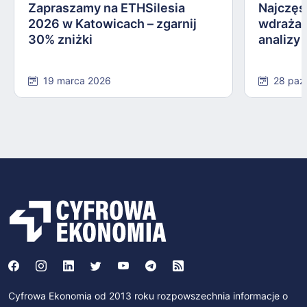
Zapraszamy na ETHSilesia
Najczęs
2026 w Katowicach – zgarnij
wdrażan
30% zniżki
analizy
19 marca 2026
28 paź
Cyfrowa Ekonomia od 2013 roku rozpowszechnia informacje o