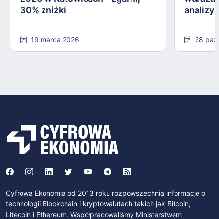
30% zniżki
analizy
19 marca 2026
28 paź
Cyfrowa Ekonomia od 2013 roku rozpowszechnia informacje o
technologii Blockchain i kryptowalutach takich jak Bitcoin,
Litecoin i Ethereum. Współpracowaliśmy Ministerstwem