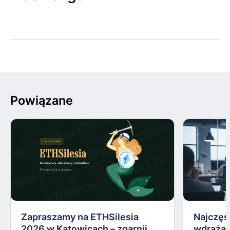
Powiązane
Zapraszamy na ETHSilesia
Najczęs
2026 w Katowicach – zgarnij
wdrażan