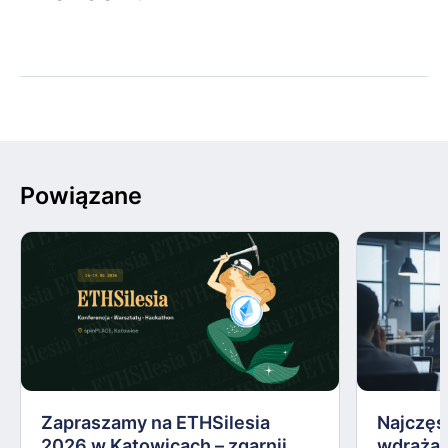
Powiązane
Zapraszamy na ETHSilesia
Najczęs
2026 w Katowicach – zgarnij
wdrażan