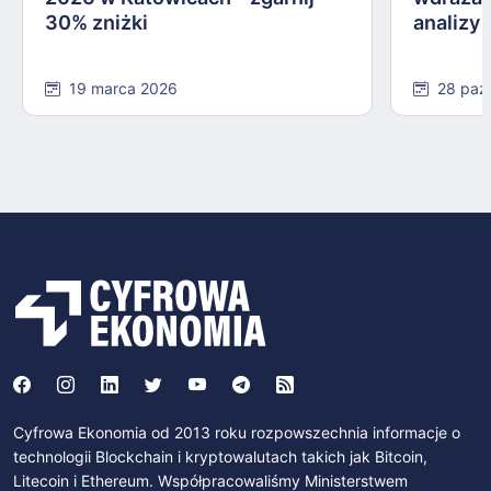
30% zniżki
analizy
19 marca 2026
28 paź
Cyfrowa Ekonomia od 2013 roku rozpowszechnia informacje o
technologii Blockchain i kryptowalutach takich jak Bitcoin,
Litecoin i Ethereum. Współpracowaliśmy Ministerstwem