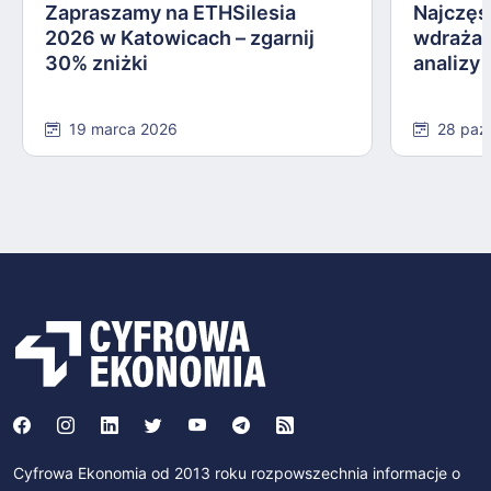
Zapraszamy na ETHSilesia
Najczęs
2026 w Katowicach – zgarnij
wdrażan
30% zniżki
analizy
19 marca 2026
28 paź
Cyfrowa Ekonomia od 2013 roku rozpowszechnia informacje o