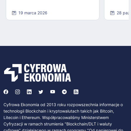
19 marca 2026
28 paź
Cyfrowa Ekonomia od 2013 roku rozpowszechnia informacje o
technologii Blockchain i kryptowalutach takich jak Bitcoin,
Litecoin i Ethereum. Współpracowaliśmy Ministerstwem
Cyfryzacji w ramach strumienia "Blockchain/DLT i waluty
cyfrowe" działającego w ramach programu "Od papierowej do