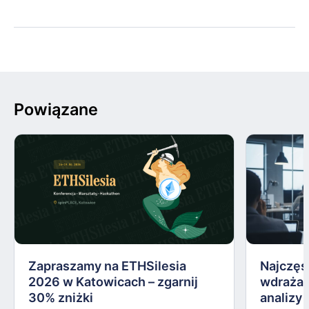
Powiązane
Zapraszamy na ETHSilesia
Najczęs
2026 w Katowicach – zgarnij
wdrażan
30% zniżki
analizy