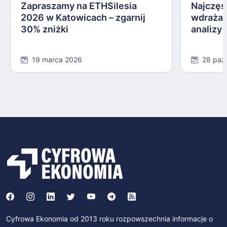
Zapraszamy na ETHSilesia
Najczęs
2026 w Katowicach – zgarnij
wdrażan
30% zniżki
analizy
19 marca 2026
28 paź
Cyfrowa Ekonomia od 2013 roku rozpowszechnia informacje o