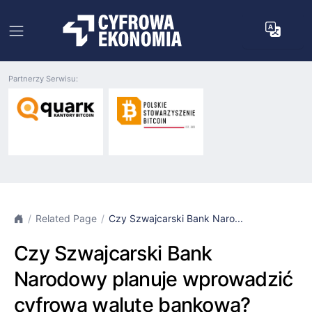
Partnerzy Serwisu:
Related Page
Czy Szwajcarski Bank Naro...
Czy Szwajcarski Bank
Narodowy planuje wprowadzić
cyfrową walutę bankową?