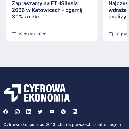
Zapraszamy na ETHSilesia
Najczęs
2026 w Katowicach – zgarnij
wdrażan
30% zniżki
analizy
19 marca 2026
28 paź
Cyfrowa Ekonomia od 2013 roku rozpowszechnia informacje o