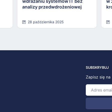
wdrażaniu systemów IT bez
w 
analizy przedwdrożeniowej
kr
28 października 2025
SUBSKRYBUJ
Zapisz się na