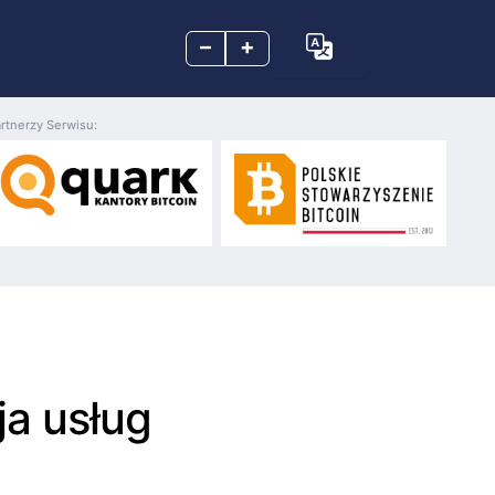
–
+
rtnerzy Serwisu:
ja usług