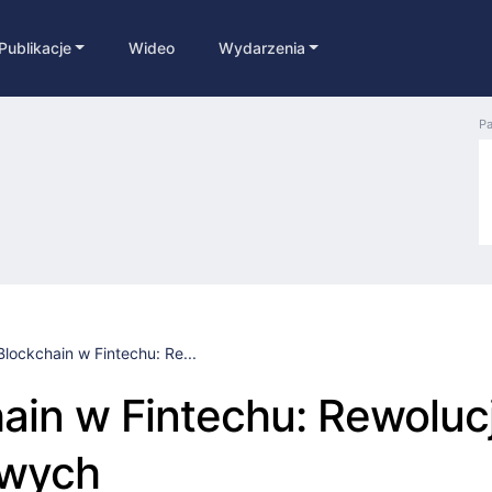
Publikacje
Wideo
Wydarzenia
Pa
Blockchain w Fintechu: Re...
ain w Fintechu: Rewoluc
owych