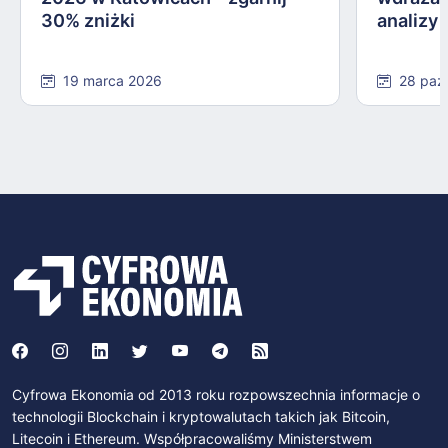
30% zniżki
analizy
19 marca 2026
28 paź
Cyfrowa Ekonomia od 2013 roku rozpowszechnia informacje o
technologii Blockchain i kryptowalutach takich jak Bitcoin,
Litecoin i Ethereum. Współpracowaliśmy Ministerstwem