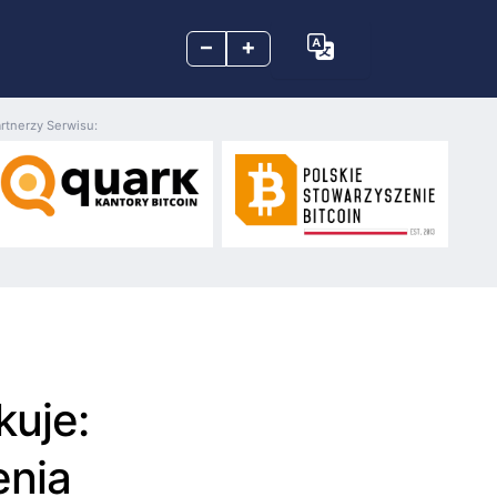
–
+
rtnerzy Serwisu:
kuje:
enia