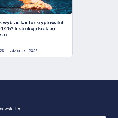
zawetowanie U
kryptoaktywów
k wybrać kantor kryptowalut
16 października
2025? Instrukcja krok po
oku
28 października 2025
 newsletter