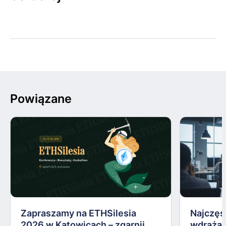
Powiązane
Zapraszamy na ETHSilesia
Najczęs
2026 w Katowicach – zgarnij
wdrażan