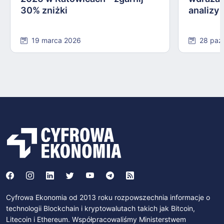
30% zniżki
analizy
19 marca 2026
28 paź
Cyfrowa Ekonomia od 2013 roku rozpowszechnia informacje o
technologii Blockchain i kryptowalutach takich jak Bitcoin,
Litecoin i Ethereum. Współpracowaliśmy Ministerstwem