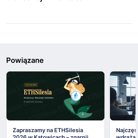
Powiązane
Zapraszamy na ETHSilesia
Najczęs
2026 w Katowicach – zgarnij
wdrażan