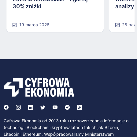
30% zniżki
analizy
19 marca 2026
28 paź
Cyfrowa Ekonomia od 2013 roku rozpowszechnia informacje o
technologii Blockchain i kryptowalutach takich jak Bitcoin,
Litecoin i Ethereum. Współpracowaliśmy Ministerstwem