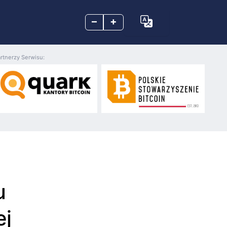
–
+
rtnerzy Serwisu:
u
ej