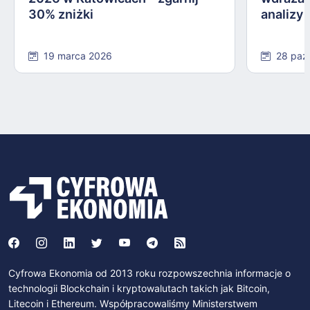
30% zniżki
analizy
19 marca 2026
28 paź
Cyfrowa Ekonomia od 2013 roku rozpowszechnia informacje o
technologii Blockchain i kryptowalutach takich jak Bitcoin,
Litecoin i Ethereum. Współpracowaliśmy Ministerstwem