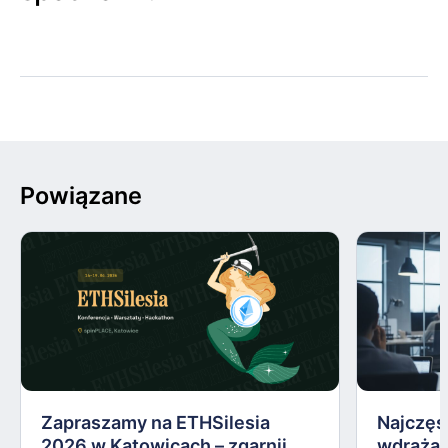
Powiązane
Zapraszamy na ETHSilesia
Najczęs
2026 w Katowicach – zgarnij
wdrażan