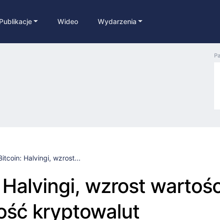
Publikacje
Wideo
Wydarzenia
Pa
Bitcoin: Halvingi, wzrost...
 Halvingi, wzrost wartości
ość kryptowalut