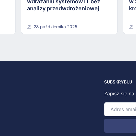
wdrażaniu systemów IT bez
w 
analizy przedwdrożeniowej
kr
28 października 2025
SUBSKRYBUJ
Zapisz się na