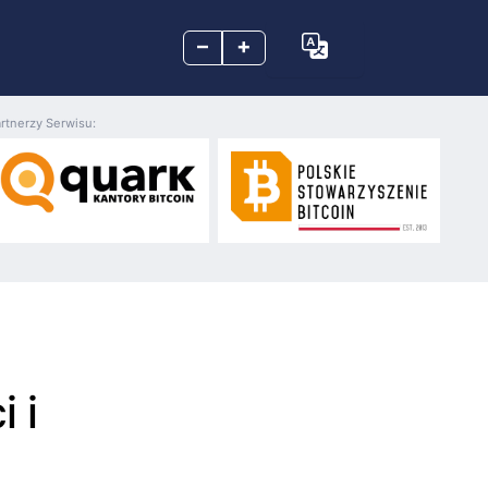
–
+
rtnerzy Serwisu:
 i