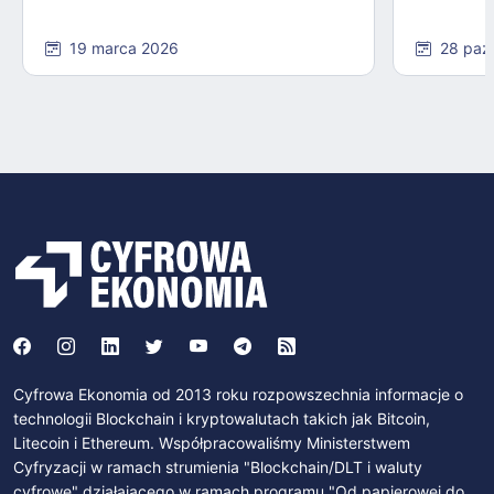
19 marca 2026
28 paź
Cyfrowa Ekonomia od 2013 roku rozpowszechnia informacje o
technologii Blockchain i kryptowalutach takich jak Bitcoin,
Litecoin i Ethereum. Współpracowaliśmy Ministerstwem
Cyfryzacji w ramach strumienia "Blockchain/DLT i waluty
cyfrowe" działającego w ramach programu "Od papierowej do