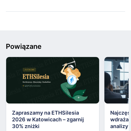
Powiązane
Zapraszamy na ETHSilesia
Najczęs
2026 w Katowicach – zgarnij
wdrażan
30% zniżki
analizy