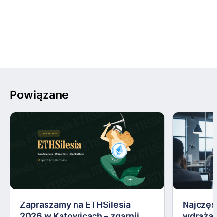
Powiązane
Zapraszamy na ETHSilesia
Najczęs
2026 w Katowicach – zgarnij
wdrażan