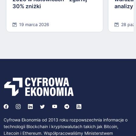
30% zniżki
analizy
19 marca 2026
28 paź
Cyfrowa Ekonomia od 2013 roku rozpowszechnia informacje o
technologii Blockchain i kryptowalutach takich jak Bitcoin,
Litecoin i Ethereum. Współpracowaliśmy Ministerstwem