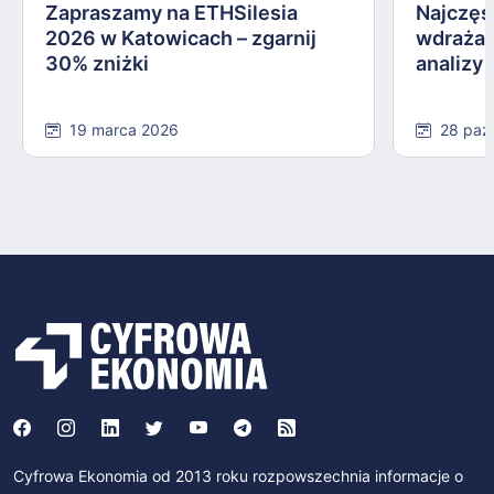
Zapraszamy na ETHSilesia
Najczęs
2026 w Katowicach – zgarnij
wdrażan
30% zniżki
analizy
19 marca 2026
28 paź
Cyfrowa Ekonomia od 2013 roku rozpowszechnia informacje o