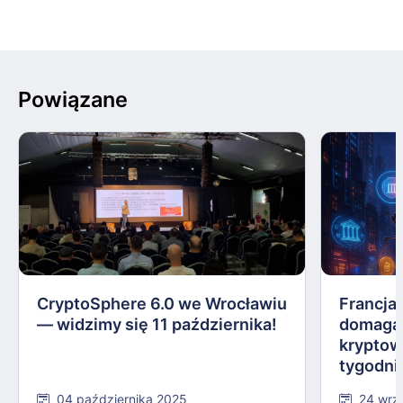
Powiązane
CryptoSphere 6.0 we Wrocławiu
Francja,
— widzimy się 11 października!
domagają
kryptow
tygodni
04 października 2025
24 wrz