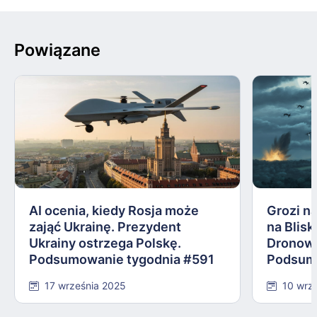
Powiązane
AI ocenia, kiedy Rosja może
Grozi na
zająć Ukrainę. Prezydent
na Blis
Ukrainy ostrzega Polskę.
Dronowy
Podsumowanie tygodnia #591
Podsum
17 września 2025
10 wrz