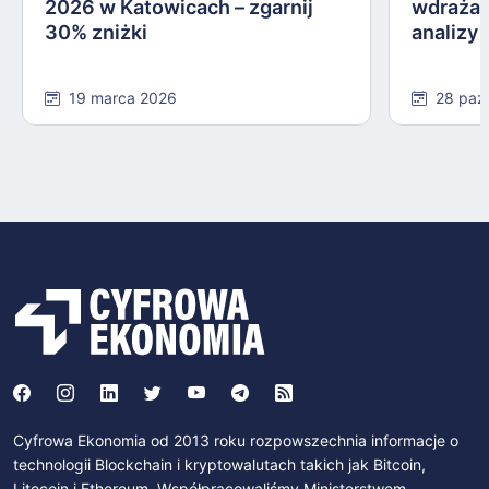
2026 w Katowicach – zgarnij
wdrażan
30% zniżki
analizy
19 marca 2026
28 paź
Cyfrowa Ekonomia od 2013 roku rozpowszechnia informacje o
technologii Blockchain i kryptowalutach takich jak Bitcoin,
Litecoin i Ethereum. Współpracowaliśmy Ministerstwem