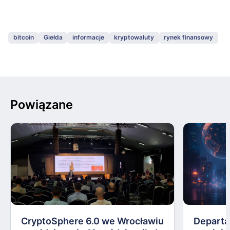
bitcoin
Giełda
informacje
kryptowaluty
rynek finansowy
Powiązane
CryptoSphere 6.0 we Wrocławiu
Departa