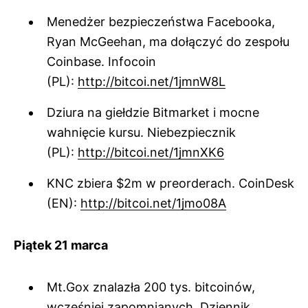
Menedżer bezpieczeństwa Facebooka,
Ryan McGeehan, ma dołączyć do zespołu
Coinbase. Infocoin
(PL):
http://bitcoi.net/1jmnW8L
Dziura na giełdzie Bitmarket i mocne
wahnięcie kursu. Niebezpiecznik
(PL):
http://bitcoi.net/1jmnXK6
KNC zbiera $2m w preorderach. CoinDesk
(EN):
http://bitcoi.net/1jmo08A
Piątek 21 marca
Mt.Gox znalazła 200 tys. bitcoinów,
wcześniej zapomnianych. Dziennik