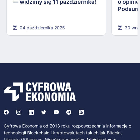
— widzimy się 11 października!
o opinie
Podsum
04 października 2025
30 wrz
Cyfrowa Ekonomia od 2013 roku rozpowszechnia informacje o
technologii Blockchain i kryptowalutach takich jak Bitcoin,
Litecoin i Ethereum. Współpracowaliśmy Ministerstwem