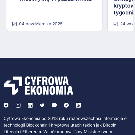
kryptow
tygodni
04 października 2025
24 wrz
Cyfrowa Ekonomia od 2013 roku rozpowszechnia informacje o
technologii Blockchain i kryptowalutach takich jak Bitcoin,
Litecoin i Ethereum. Współpracowaliśmy Ministerstwem