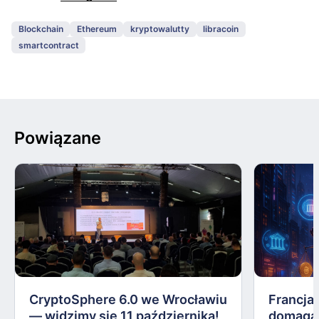
Blockchain
Ethereum
kryptowalutty
libracoin
smartcontract
Powiązane
CryptoSphere 6.0 we Wrocławiu
Francja,
— widzimy się 11 października!
domagają