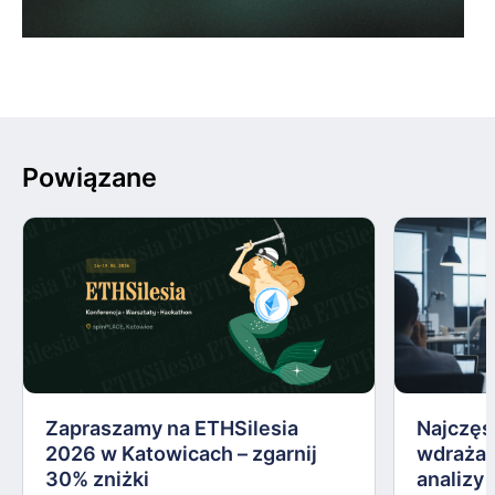
Powiązane
Zapraszamy na ETHSilesia
Najczęs
2026 w Katowicach – zgarnij
wdrażan
30% zniżki
analizy