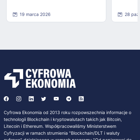
19 marca 2026
28 paź
Cyfrowa Ekonomia od 2013 roku rozpowszechnia informacje o
technologii Blockchain i kryptowalutach takich jak Bitcoin,
Litecoin i Ethereum. Współpracowaliśmy Ministerstwem
Cyfryzacji w ramach strumienia "Blockchain/DLT i waluty
cyfrowe" działającego w ramach programu "Od papierowej do