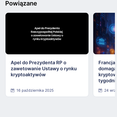
Powiązane
Apel do Prezydenta RP o
Francja,
zawetowanie Ustawy o rynku
domagają
kryptoaktywów
kryptow
tygodni
16 października 2025
24 wrz