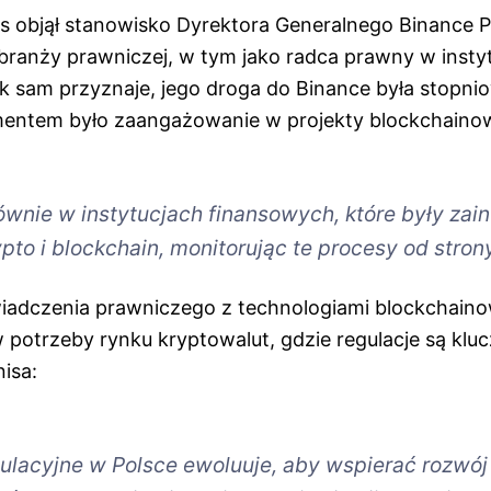
is objął stanowisko Dyrektora Generalnego Binance P
ranży prawniczej, w tym jako radca prawny w insty
k sam przyznaje, jego droga do Binance była stopnio
ntem było zaangażowanie w projekty blockchaino
wnie w instytucjach finansowych, które były zai
to i blockchain, monitorując te procesy od stron
iadczenia prawniczego z technologiami blockchaino
 potrzeby rynku kryptowalut, gdzie regulacje są kl
isa:
ulacyjne w Polsce ewoluuje, aby wspierać rozwój