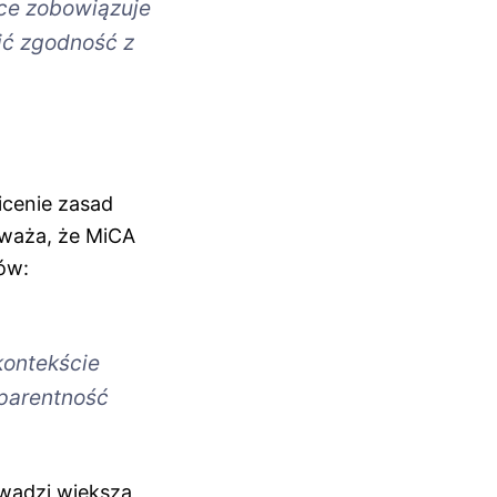
nce zobowiązuje
ić zgodność z
icenie zasad
uważa, że MiCA
ków:
kontekście
sparentność
owadzi większą