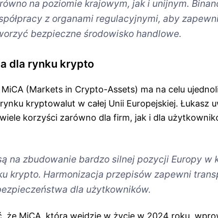
arówno na poziomie krajowym, jak i unijnym. Bina
 współpracy z organami regulacyjnymi, aby zapewn
tworzyć bezpieczne środowisko handlowe.
a dla rynku krypto
MiCA (Markets in Crypto-Assets) ma na celu ujednol
rynku kryptowalut w całej Unii Europejskiej. Łukasz 
iele korzyści zarówno dla firm, jak i dla użytkowni
są na zbudowanie bardzo silnej pozycji Europy w 
ku krypto. Harmonizacja przepisów zapewni tran
bezpieczeństwa dla użytkowników.
ć, że MiCA, która wejdzie w życie w 2024 roku, wpr