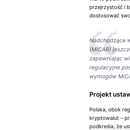
przejrzystość i
dostosować swoj
Nadchodzące w
(MiCAR) jeszcze
zapewniając wi
regulacyjne po
wymogów MiC
Projekt usta
Polska, obok reg
kryptowalut – p
podkreśla, że us