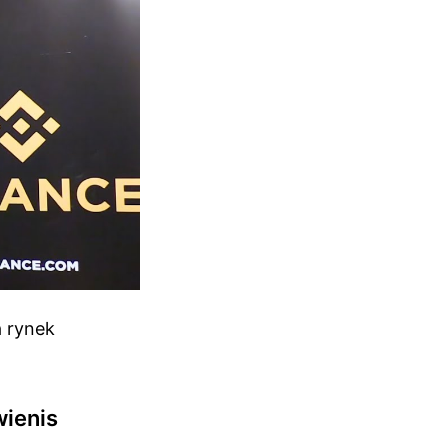
a rynek
wienis