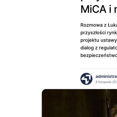
MiCA i 
Rozmowa z Łuka
przyszłości ryn
projektu ustawy
dialog z regula
bezpieczeństwo 
administra
8 listopada 20