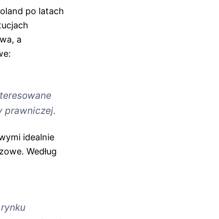
oland po latach
tucjach
wa, a
we:
nteresowane
y prawniczej.
wymi idealnie
uczowe. Według
 rynku