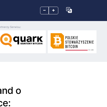
–
+
rtnerzy Serwisu:
and o
ce: