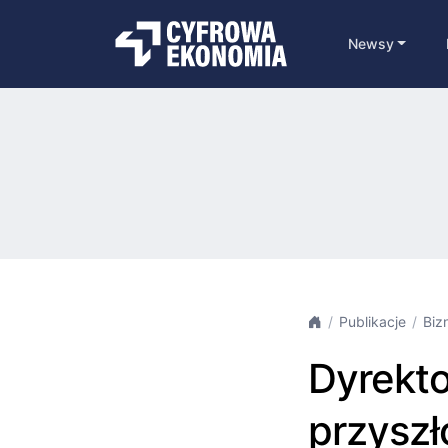
Newsy
Publikacje
Biz
Dyrekto
przyszł