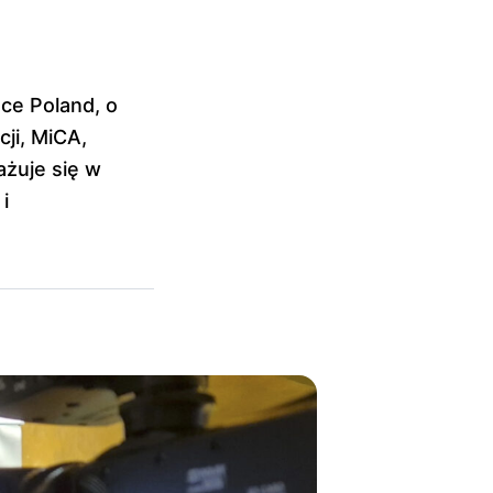
ce Poland, o
cji, MiCA,
ażuje się w
i