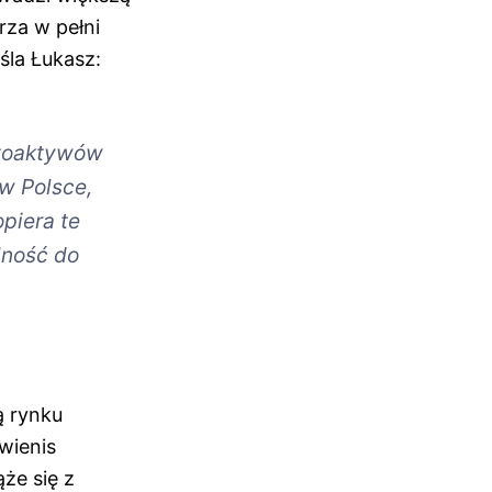
rza w pełni
śla Łukasz:
ptoaktywów
 w Polsce,
piera te
lność do
ą rynku
wienis
że się z