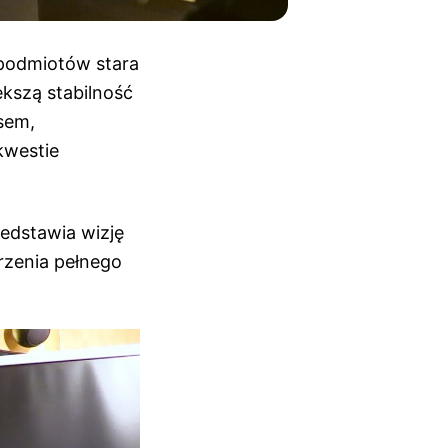
 podmiotów stara
ększą stabilność
sem,
kwestie
edstawia wizję
rzenia pełnego