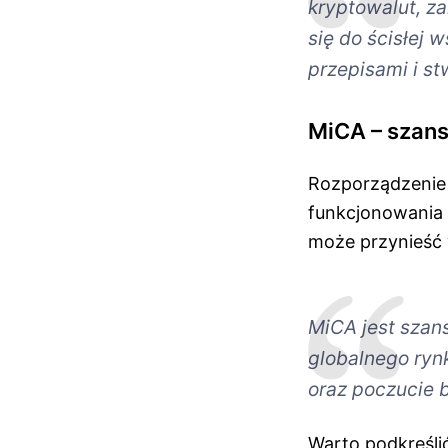
kryptowalut, z
się do ścisłej
przepisami i s
MiCA – szans
Rozporządzenie 
funkcjonowania 
może przynieść w
MiCA jest szan
globalnego ryn
oraz poczucie 
Warto podkreśli