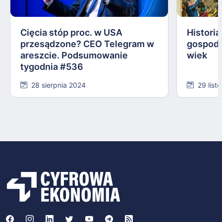
Cięcia stóp proc. w USA
Histori
przesądzone? CEO Telegram w
gospoda
areszcie. Podsumowanie
wiek
tygodnia #536
28 sierpnia 2024
29 list