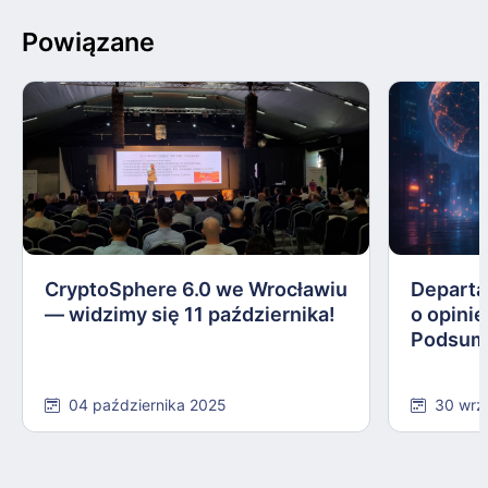
Powiązane
CryptoSphere 6.0 we Wrocławiu
Departa
— widzimy się 11 października!
o opinie
Podsum
04 października 2025
30 wrz