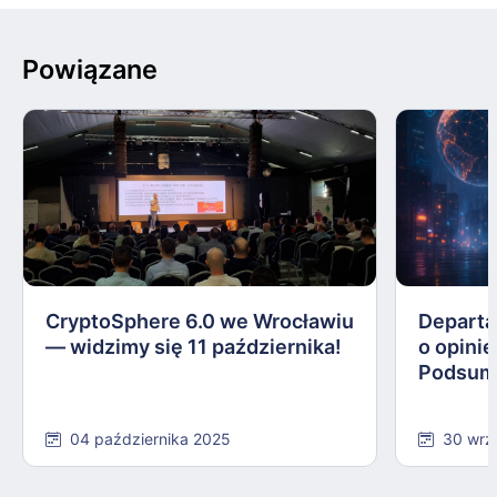
Powiązane
CryptoSphere 6.0 we Wrocławiu
Departa
— widzimy się 11 października!
o opinie
Podsum
04 października 2025
30 wrz