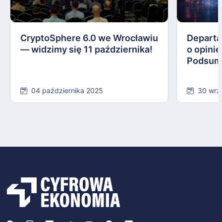
CryptoSphere 6.0 we Wrocławiu
Departa
— widzimy się 11 października!
o opinie
Podsum
04 października 2025
30 wrz