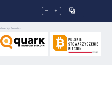
–
+
rtnerzy Serwisu: