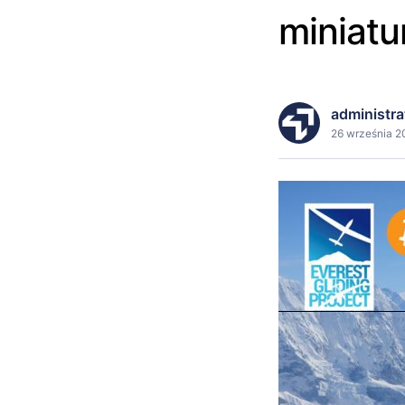
miniatu
administra
26 września 2