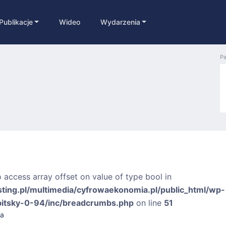
Publikacje
Wideo
Wydarzenia
Pa
o access array offset on value of type bool in
sting.pl/multimedia/cyfrowaekonomia.pl/public_html/wp-
bitsky-0-94/inc/breadcrumbs.php
on line
51
ra