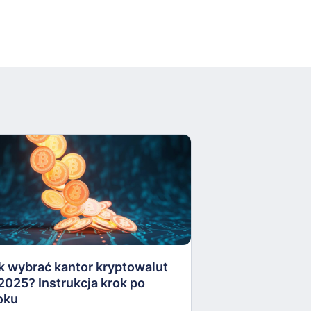
Apel do Prezyd
zawetowanie U
kryptoaktywów
k wybrać kantor kryptowalut
16 października
2025? Instrukcja krok po
oku