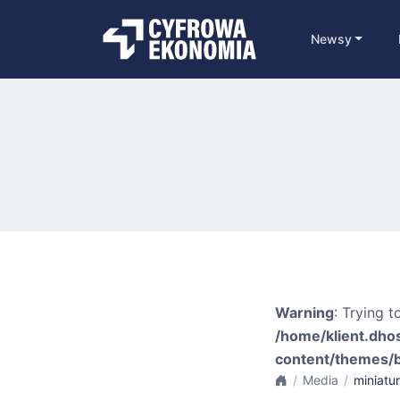
Newsy
Warning
: Trying t
/home/klient.dho
content/themes/
Media
miniatu