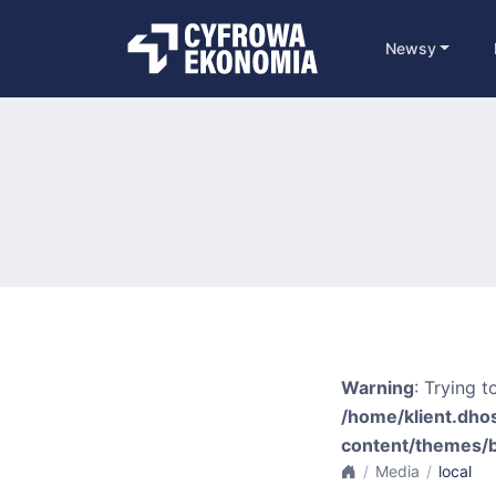
Newsy
Warning
: Trying t
/home/klient.dho
content/themes/
Media
local