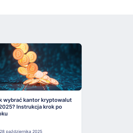
Apel do Prezyd
zawetowanie U
kryptoaktywów
k wybrać kantor kryptowalut
16 października
2025? Instrukcja krok po
oku
28 października 2025