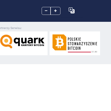
–
+
rtnerzy Serwisu: