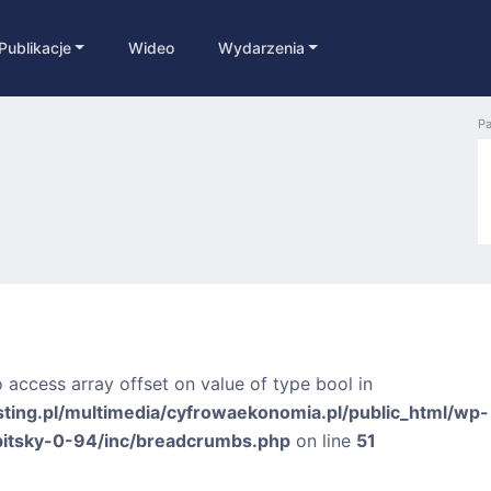
Publikacje
Wideo
Wydarzenia
Pa
o access array offset on value of type bool in
sting.pl/multimedia/cyfrowaekonomia.pl/public_html/wp-
bitsky-0-94/inc/breadcrumbs.php
on line
51