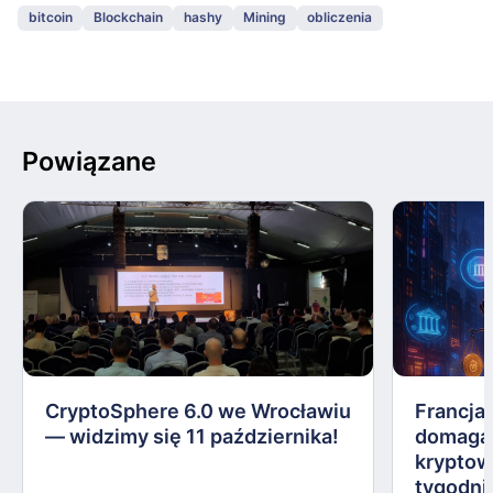
bitcoin
Blockchain
hashy
Mining
obliczenia
Powiązane
CryptoSphere 6.0 we Wrocławiu
Francja,
— widzimy się 11 października!
domagają
kryptow
tygodni