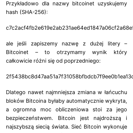
Przykładowo dla nazwy bitcoinet uzyskujemy
hash (SHA-256):
c7c2acf4fb2e619e2ab231ae64ed1847a06cf2a68
ale jeśli zapiszemy nazwę z dużej litery –
Bitcoinet – to otrzymamy wynik który
całkowicie różni się od poprzedniego:
2f5438bc8d47aa51a7f31058bfbdcb7f9ee0b1ea13
Dlatego nawet najmniejsza zmiana w łańcuchu
bloków Bitcoina byłaby automatycznie wykryta,
a ogromna moc obliczeniowa stoi za jego
bezpieczeństwem. Bitcoin jest najdroższą i
najszybszą siecią świata. Sieć Bitcoin wykonuje