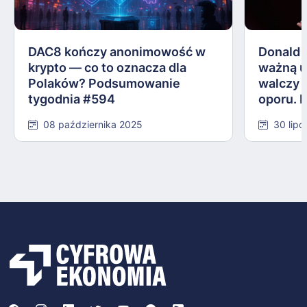
DAC8 kończy anonimowość w
Donald 
krypto — co to oznacza dla
ważną 
Polaków? Podsumowanie
walczy 
tygodnia #594
oporu. 
#584
08 października 2025
30 lipc