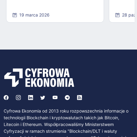
19 marca 2026
28 paź
Cyfrowa Ekonomia od 2013 roku rozpowszechnia informacje o
technologii Blockchain i kryptowalutach takich jak Bitcoin,
Litecoin i Ethereum. Współpracowaliśmy Ministerstwem
Cyfryzacji w ramach strumienia "Blockchain/DLT i waluty