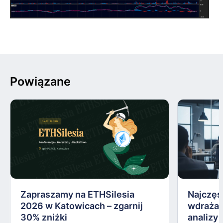
Powiązane
Zapraszamy na ETHSilesia
Najczęs
2026 w Katowicach – zgarnij
wdrażan
30% zniżki
analizy