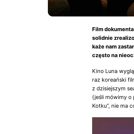
Film dokumental
solidnie zreali
każe nam zasta
często na nieo
Kino Luna wyglą
raz koreański fi
z dzisiejszym se
(jeśli mówimy o 
Kotku”, nie ma c