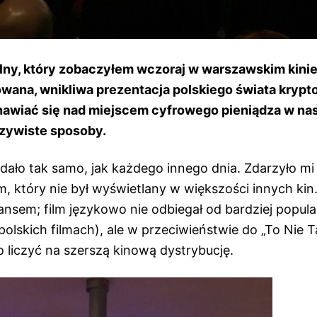
ny, który zobaczyłem wczoraj w warszawskim kinie
zowana, wnikliwa prezentacja polskiego świata krypto
nawiać się nad miejscem cyfrowego pieniądza w na
czywiste sposoby.
dało tak samo, jak każdego innego dnia. Zdarzyło mi 
lm, który nie był wyświetlany w większości innych kin
ansem; film językowo nie odbiegał od bardziej popul
polskich filmach), ale w przeciwieństwie do „To Nie T
o liczyć na szerszą kinową dystrybucję.