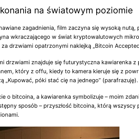
konania na światowym poziomie
mawiane zagadnienia, film zaczyna się wysoką nutą, 
na wkraczającego w świat kryptowalutowych mikrop
 za drzwiami opatrzonymi naklejką „Bitcoin Accepted
 drzwiami znajduje się futurystyczna kawiarenka z 
em, który z offu, kiedy to kamera kieruje się z pow
zą „Kupować, póki stać cię na jednego” (parafrazuję).
ie o bitcoina, a kawiarenka symbolizuje – moim zda
tępny sposób – przyszłość bitcoina, którą wszyscy 
ionami.