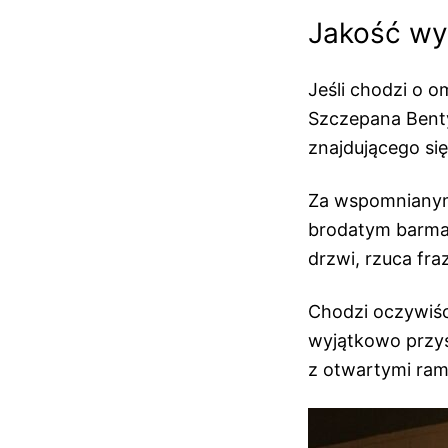
Jakość wy
Jeśli chodzi o o
Szczepana Benty
znajdującego się
Za wspomnianymi
brodatym barman
drzwi, rzuca fra
Chodzi oczywiśc
wyjątkowo przys
z otwartymi ram