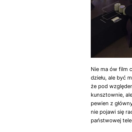
Nie ma ów film 
dziełu, ale być 
że pod względem
kunsztownie, al
pewien z główn
nie pojawi się r
państwowej telew