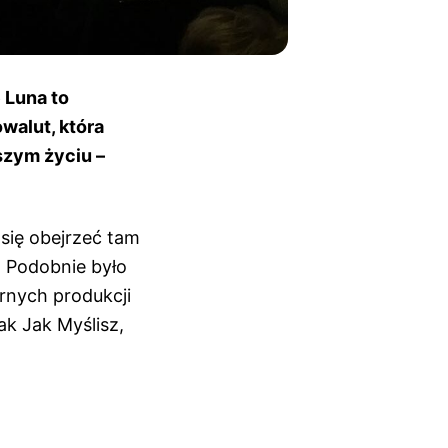
 Luna to
walut, która
szym życiu –
się obejrzeć tam
. Podobnie było
arnych produkcji
ak Jak Myślisz,