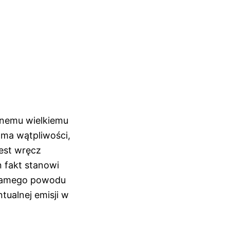
anemu wielkiemu
 ma wątpliwości,
est wręcz
n fakt stanowi
 samego powodu
tualnej emisji w