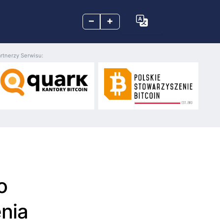
–
+
rtnerzy Serwisu:
o
nia