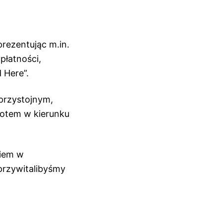
prezentując m.in.
łatności,
 Here”.
przystojnym,
rotem w kierunku
niem w
przywitalibyśmy