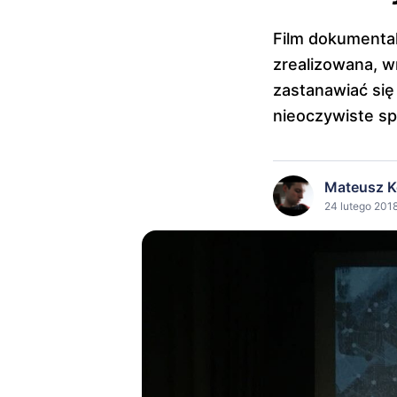
Film dokumental
zrealizowana, w
zastanawiać się
nieoczywiste s
Mateusz K
24 lutego 2018