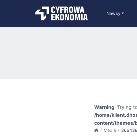
Newsy
Warning
: Trying t
/home/klient.dho
content/themes/
Media
366438