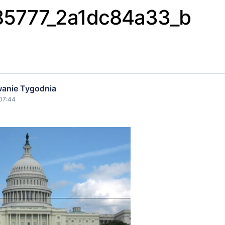
5777_2a1dc84a33_b
anie Tygodnia
 07:44