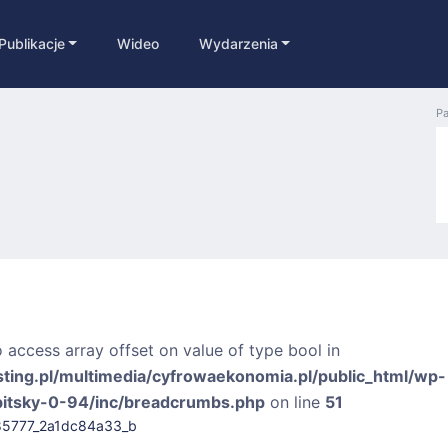
Publikacje
Wideo
Wydarzenia
Pa
o access array offset on value of type bool in
sting.pl/multimedia/cyfrowaekonomia.pl/public_html/wp-
bitsky-0-94/inc/breadcrumbs.php
on line
51
5777_2a1dc84a33_b