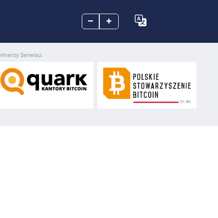
–
+
rtnerzy Serwisu: