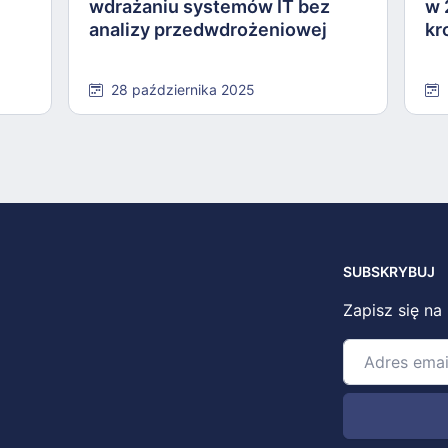
wdrażaniu systemów IT bez
w 
analizy przedwdrożeniowej
kr
28 października 2025
SUBSKRYBUJ
Zapisz się na