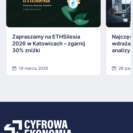
Zapraszamy na ETHSilesia
Najczęs
2026 w Katowicach – zgarnij
wdrażan
30% zniżki
analizy
19 marca 2026
28 paź