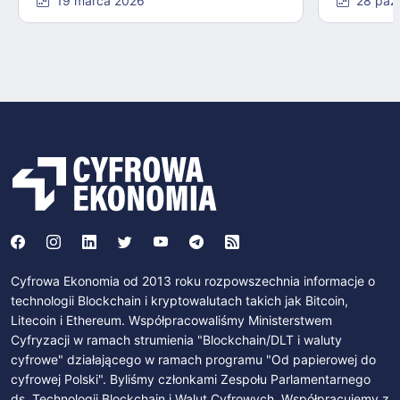
19 marca 2026
28 paź
Cyfrowa Ekonomia od 2013 roku rozpowszechnia informacje o
technologii Blockchain i kryptowalutach takich jak Bitcoin,
Litecoin i Ethereum. Współpracowaliśmy Ministerstwem
Cyfryzacji w ramach strumienia "Blockchain/DLT i waluty
cyfrowe" działającego w ramach programu "Od papierowej do
cyfrowej Polski". Byliśmy członkami Zespołu Parlamentarnego
ds. Technologii Blockchain i Walut Cyfrowych. Współpracujemy z