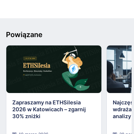
Powiązane
Zapraszamy na ETHSilesia
Najczęs
2026 w Katowicach – zgarnij
wdrażan
30% zniżki
analizy