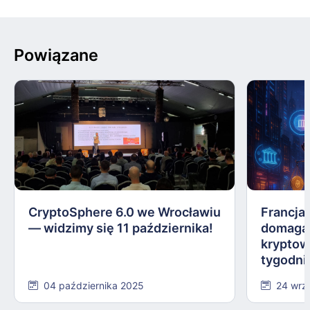
Powiązane
CryptoSphere 6.0 we Wrocławiu
Francja,
— widzimy się 11 października!
domagają
kryptow
tygodni
04 października 2025
24 wrz