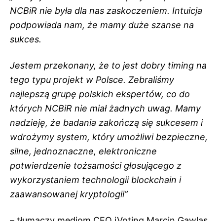
NCBiR nie była dla nas zaskoczeniem. Intuicja
podpowiada nam, że mamy duże szanse na
sukce
s.
Jestem przekonany, że to jest dobry timing na
tego typu projekt w Polsce. Zebraliśmy
najlepszą grupę polskich ekspertów, co do
których NCBiR nie miał żadnych uwag. Mamy
nadzieję, że badania zakończą się sukcesem i
wdrożymy system, który umożliwi bezpieczne,
silne, jednoznaczne, elektroniczne
potwierdzenie tożsamości głosującego z
wykorzystaniem technologii
blockchain
i
zaawansowanej kryptologii”
– tłumaczy mediom
CEO
iVoting Marcin Gawlas.