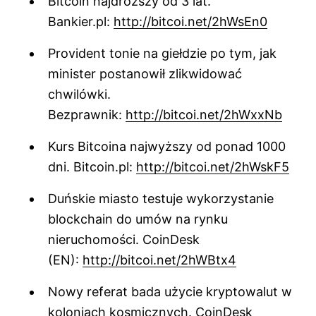
Bitcoin najdroższy od 3 lat.
Bankier.pl:
http://bitcoi.net/2hWsEn0
Provident tonie na giełdzie po tym, jak
minister postanowił zlikwidować
chwilówki.
Bezprawnik:
http://bitcoi.net/2hWxxNb
Kurs Bitcoina najwyższy od ponad 1000
dni. Bitcoin.pl:
http://bitcoi.net/2hWskF5
Duńskie miasto testuje wykorzystanie
blockchain do umów na rynku
nieruchomości. CoinDesk
(EN):
http://bitcoi.net/2hWBtx4
Nowy referat bada użycie kryptowalut w
koloniach kosmicznych. CoinDesk