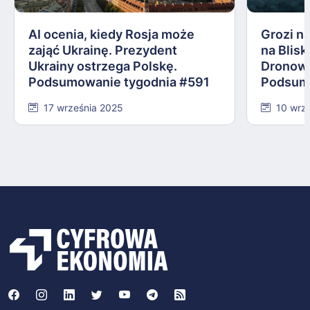
AI ocenia, kiedy Rosja może
Grozi na
zająć Ukrainę. Prezydent
na Blis
Ukrainy ostrzega Polskę.
Dronowy
Podsumowanie tygodnia #591
Podsum
17 września 2025
10 wrz