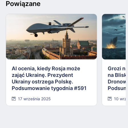
Powiązane
AI ocenia, kiedy Rosja może
Grozi na
zająć Ukrainę. Prezydent
na Blis
Ukrainy ostrzega Polskę.
Dronowy
Podsumowanie tygodnia #591
Podsum
17 września 2025
10 wrz