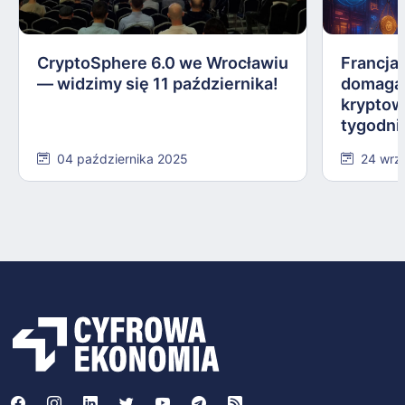
CryptoSphere 6.0 we Wrocławiu
Francja,
— widzimy się 11 października!
domagają
kryptow
tygodni
04 października 2025
24 wrz