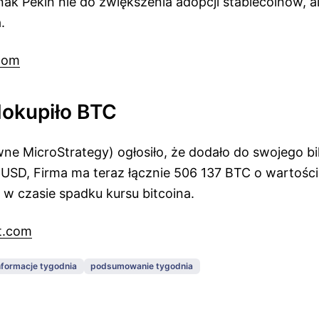
nak Pekin nie do zwiększenia adopcji stablecoinów, 
.
com
dokupiło BTC
ne MicroStrategy) ogłosiło, że dodało do swojego bi
USD, Firma ma teraz łącznie 506 137 BTC o wartości
o w czasie spadku kursu bitcoina.
t.com
nformacje tygodnia
podsumowanie tygodnia