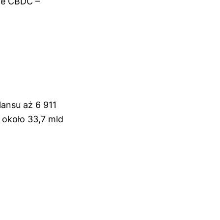
ale CBDC –
lansu aż 6 911
 około 33,7 mld