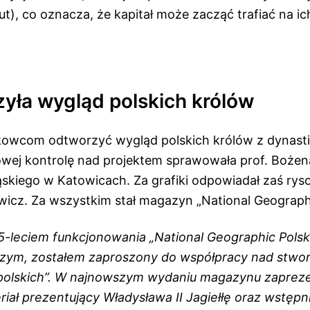
ut), co oznacza, że kapitał może zacząć trafiać na ich
zyła wygląd polskich królów
owcom odtworzyć wygląd polskich królów z dynastii
wej kontrolę nad projektem sprawowała prof. Bożen
skiego w Katowicach. Za grafiki odpowiadał zaś rysow
icz. Za wszystkim stał magazyn „National Geographi
5-leciem funkcjonowania „National Geographic Polsk
zym, zostałem zaproszony do współpracy nad stw
 polskich”. W najnowszym wydaniu magazynu zaprez
iał prezentujący Władysława II Jagiełłę oraz wstępn