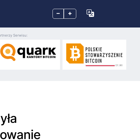
–
+
rtnerzy Serwisu:
yła
mowanie