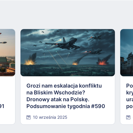
Grozi nam eskalacja konfliktu
Po
na Bliskim Wschodzie?
kr
Dronowy atak na Polskę.
ur
91
Podsumowanie tygodnia #590
po
Po
10 września 2025