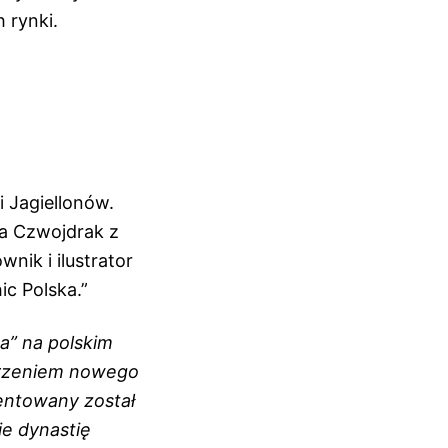
 rynki.
 Jagiellonów.
a Czwojdrak z
nik i ilustrator
c Polska.”
a” na polskim
orzeniem nowego
entowany został
ie dynastię