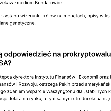
rzekazał mediom Bondarowicz.
zystano wizerunki królów na monetach, opisy w ksi
dane genetyczne.
ą odpowiedzieć na prokryptowal
USA?
tępca dyrektora Instytutu Finansów i Ekonomii ora
nansów i Rozwoju, ostrzega Pekin przed amerykańską
ego zdaniem wsparcie Waszyngtonu dla „stabilnych k
ję dolara na rynku, a tym samym utrudni ekspansję 