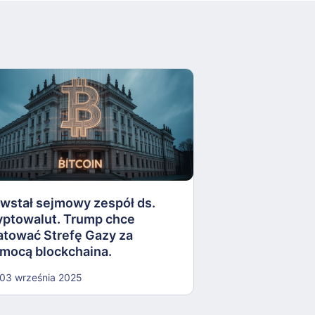
Cyfrowe euro o
blockchainie. A
Podsumowanie 
wstał sejmowy zespół ds.
yptowalut. Trump chce
27 sierpnia 2025
atować Strefę Gazy za
mocą blockchaina.
dsumowanie tygodnia #589
03 września 2025