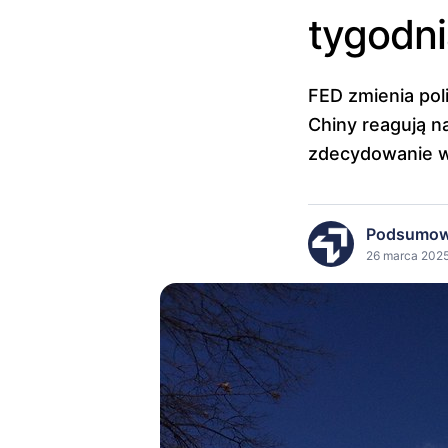
tygodn
FED zmienia pol
Chiny reagują n
zdecydowanie wp
Podsumow
26 marca 2025