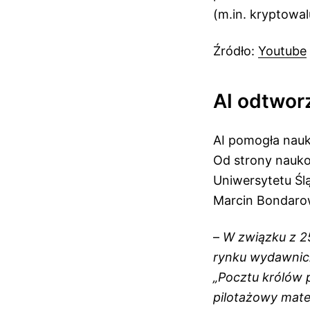
(m.in. kryptowal
Źródło:
Youtube
AI odtwor
AI pomogła nauk
Od strony nauko
Uniwersytetu Ślą
Marcin Bondarow
–
W związku z 2
rynku wydawnic
„Pocztu królów
pilotażowy mater