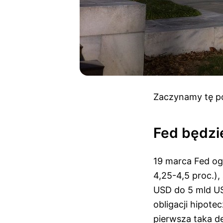
Zaczynamy tę po
Fed będzie
19 marca Fed ogł
4,25-4,5 proc.),
USD do 5 mld US
obligacji hipot
pierwsza taka d