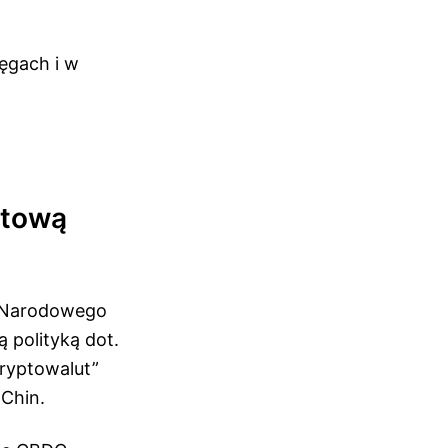
ęgach i w
utową
z Narodowego
 polityką dot.
ryptowalut”
Chin.