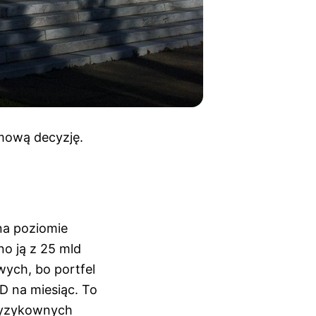
mową decyzję.
 na poziomie
no ją z 25 mld
wych, bo portfel
D na miesiąc. To
 ryzykownych