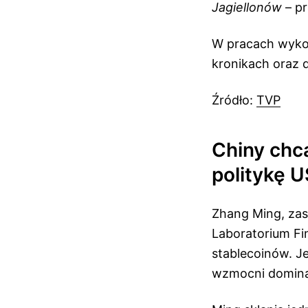
Jagiellonów
– p
W pracach wykor
kronikach oraz 
Źródło:
TVP
Chiny chc
politykę 
Zhang Ming, zas
Laboratorium Fi
stablecoinów. J
wzmocni dominac