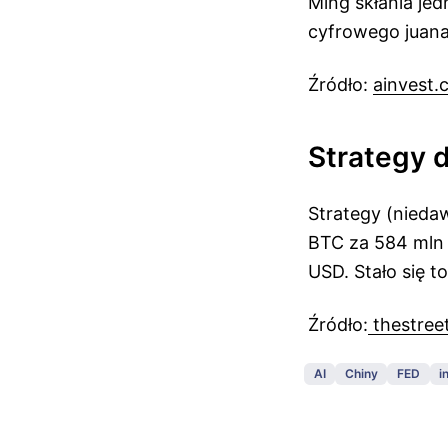
Ming skłania jed
cyfrowego juana
Źródło:
ainvest.
Strategy 
Strategy (niedaw
BTC za 584 mln 
USD. Stało się t
Źródło:
thestree
AI
Chiny
FED
i