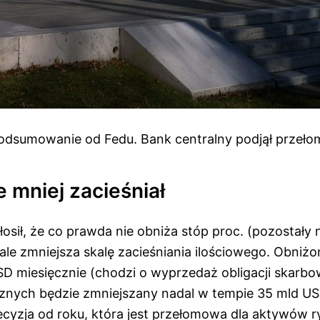
dsumowanie od Fedu. Bank centralny podjął przeło
 mniej zacieśniał
osił, że co prawda nie obniża stóp proc. (pozostały
 ale zmniejsza skalę zacieśniania ilościowego. Obniżo
D miesięcznie (chodzi o wyprzedaż obligacji skarbo
ecznych będzie zmniejszany nadal w tempie 35 mld US
ecyzja od roku, która jest przełomowa dla aktywów