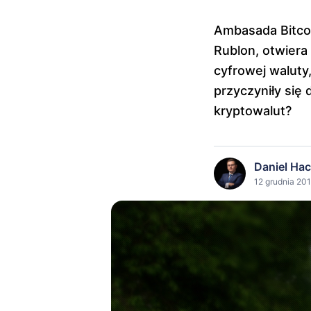
Ambasada Bitcoi
Rublon, otwiera
cyfrowej waluty,
przyczyniły się
kryptowalut?
Daniel Ha
12 grudnia 201