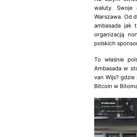
waluty. Swoje 
Warszawa. Od dz
ambasada jak t
organizacją no
polskich sponso
To właśnie pol
Ambasada w stol
van Wijs? gdzie
Bitcoin w Bitom