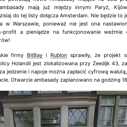
ambasady mają już między innymi Paryż, Kijów
isiaj do tej listy dołącza Amsterdam. Nie będzie to 
a w Warszawie, ponieważ nie jest ona nastawion
n-profit a pieniądze na funkcjonowanie weźmi
rów!
skie firmy
BitBay
i
Rublon
sprawiły, że projekt s
icy Holandii jest zlokalizowana przy Zeedijk 43, z
 za jedzenie i napoje można zapłacić cyfrową walutą,
acie. Otwarcie ambasady zaplanowano na godzinę 18