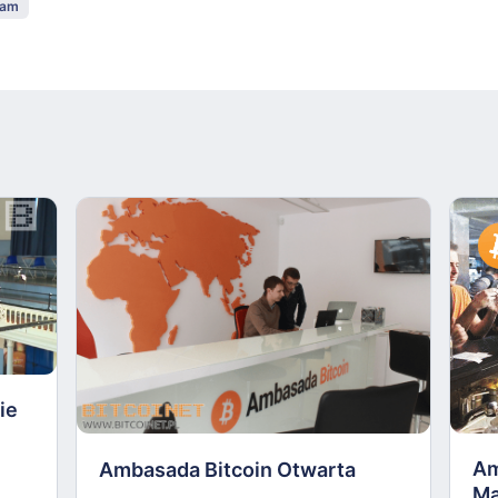
dam
ie
Am
Ambasada Bitcoin Otwarta
Ma