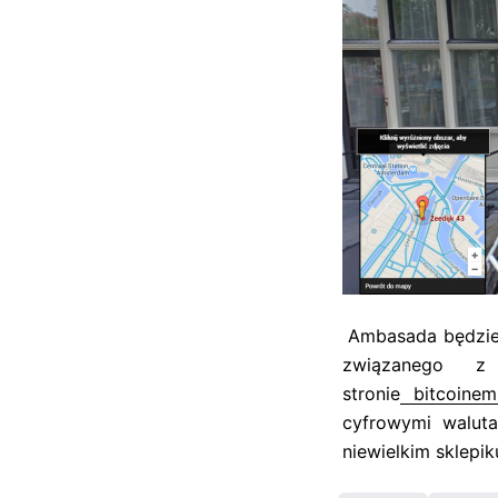
Ambasada będzie 
związanego z 
stronie
bitcoinem
cyfrowymi walut
niewielkim sklepi