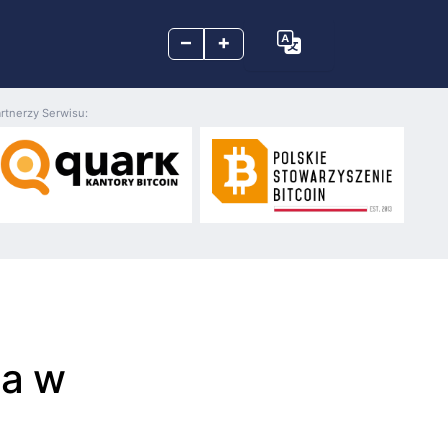
–
+
rtnerzy Serwisu:
da w