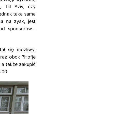
, Tel Aviv, czy
jednak taka sama
a na zysk, jest
e od sponsorów…
tał się możliwy.
araz obok ?Hofje
 a także zakupić
:00.