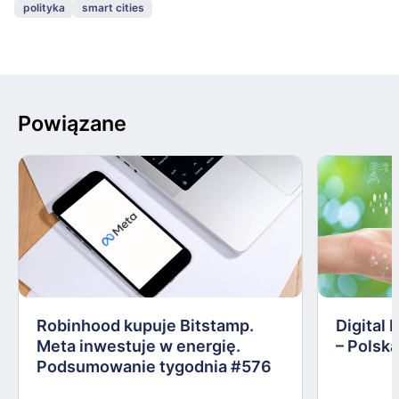
polityka
smart cities
Powiązane
Robinhood kupuje Bitstamp.
Digital 
Meta inwestuje w energię.
– Polska
Podsumowanie tygodnia #576