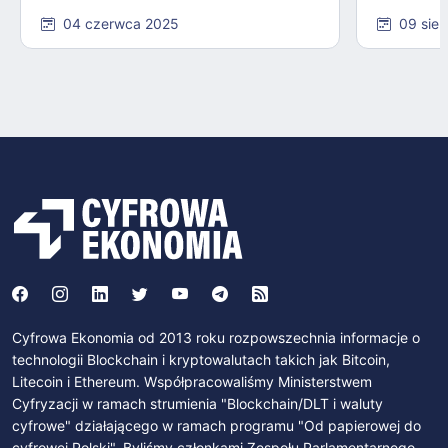
04 czerwca 2025
09 sier
Cyfrowa Ekonomia od 2013 roku rozpowszechnia informacje o
technologii Blockchain i kryptowalutach takich jak Bitcoin,
Litecoin i Ethereum. Współpracowaliśmy Ministerstwem
Cyfryzacji w ramach strumienia "Blockchain/DLT i waluty
cyfrowe" działającego w ramach programu "Od papierowej do
cyfrowej Polski". Byliśmy członkami Zespołu Parlamentarnego